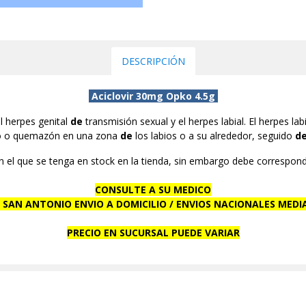
DESCRIPCIÓN
Aciclovir 30mg Opko 4.5g
el herpes genital
de
transmisión sexual y el herpes labial. El herpes lab
eo o quemazón en una zona
de
los labios o a su alrededor, seguido
d
 el que se tenga en stock en la tienda, sin embargo debe corresponde
CONSULTE A SU MEDICO
 SAN ANTONIO ENVIO A DOMICILIO / ENVIOS NACIONALES MEDI
PRECIO EN SUCURSAL PUEDE VARIAR