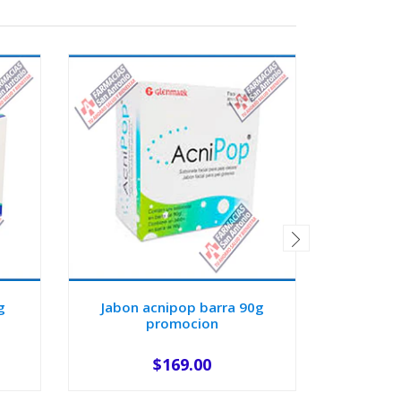
g
Jabon acnipop barra 90g
Jabo
promocion
$169.00
-
+
-