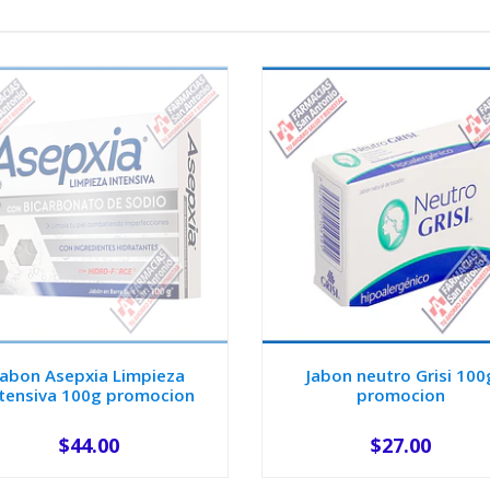
Jabon Asepxia Limpieza
Jabon neutro Grisi 100
ntensiva 100g promocion
promocion
$44.00
$27.00
AGOTADO
-
+