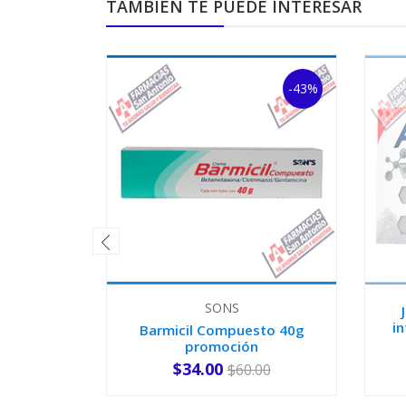
TAMBIÉN TE PUEDE INTERESAR
-43%
SONS
i
Barmicil Compuesto 40g
promoción
$34.00
$60.00
-
+