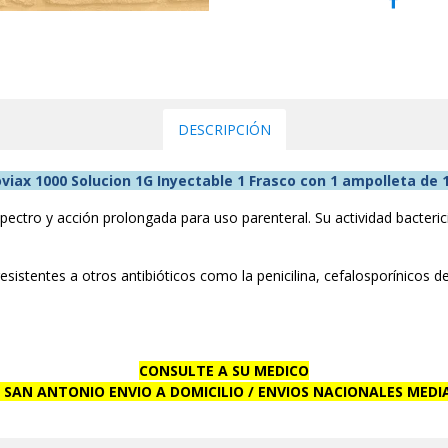
DESCRIPCIÓN
viax 1000 Solucion 1G Inyectable 1 Frasco con 1 ampolleta de
ctro y acción prolongada para uso parenteral. Su actividad bactericida
sistentes a otros antibióticos como la penicilina, cefalosporínicos d
CONSULTE A SU MEDICO
 SAN ANTONIO ENVIO A DOMICILIO / ENVIOS NACIONALES MEDI