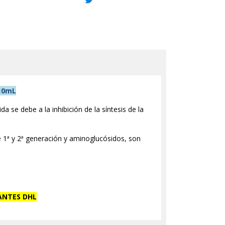
 10mL
 se debe a la inhibición de la síntesis de la
e 1ª y 2ª generación y aminoglucósidos, son
ANTES DHL