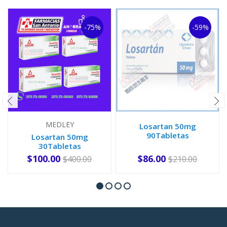
-75%
-59%
MEDLEY
Losartan 50mg
90Tabletas
Losartan 50mg
30Tabletas
Laboratorio amsa
$100.00
$86.00
$400.00
$210.00
AGOTADO
-
+