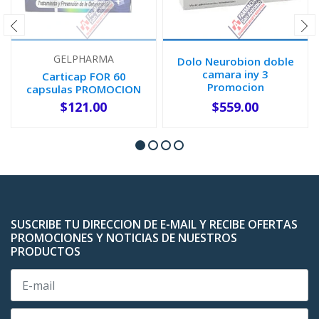
GELPHARMA
Dolo Neurobion doble
camara iny 3
Carticap FOR 60
Promocion
capsulas PROMOCION
$121.00
$559.00
AGOTADO
-
+
SUSCRIBE TU DIRECCION DE E-MAIL Y RECIBE OFERTAS
PROMOCIONES Y NOTICIAS DE NUESTROS
PRODUCTOS