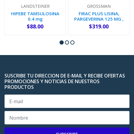
LANDSTEINER
GROSSMAN
HIPEBE TAMSULOSINA
FIRAC PLUS LISINA,
0.4 mg
PARGEVERINA 125 MG ,
10 MG 2...
$88.00
$319.00
AGOTADO
-
+
SUSCRIBE TU DIRECCION DE E-MAIL Y RECIBE OFERTAS
PROMOCIONES Y NOTICIAS DE NUESTROS
PRODUCTOS