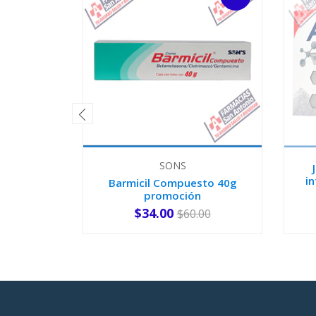
SONS
i
Barmicil Compuesto 40g
promoción
$34.00
$60.00
-
+