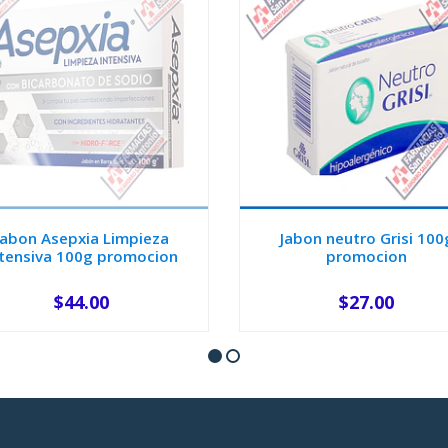
Jabon Asepxia Limpieza
Jabon neutro Grisi 100
ntensiva 100g promocion
promocion
$44.00
$27.00
AGOTADO
-
+