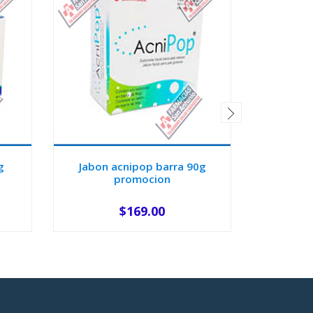
g
Jabon acnipop barra 90g
Jabo
promocion
$169.00
-
+
-