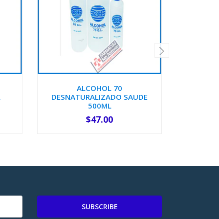
ALCOHOL 70
JERIN
L
DESNATURALIZADO SAUDE
naranja
500ML
$47.00
-
+
-
SUBSCRIBE