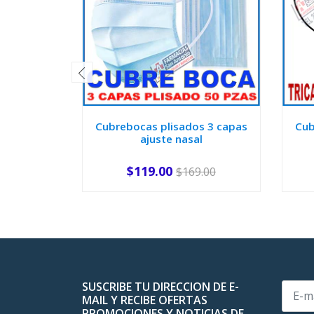
Cubrebocas plisados 3 capas
Cub
ajuste nasal
$119.00
$169.00
-
+
-
SUSCRIBE TU DIRECCION DE E-
MAIL Y RECIBE OFERTAS
PROMOCIONES Y NOTICIAS DE