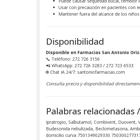
Puede causar sequedad bucal, temblor l
Usar con precaución en pacientes con e
Mantener fuera del alcance de los niños
Disponibilidad
Disponible en Farmacias San Antonio Ori
📞 Teléfono: 272 726 3156
📲 WhatsApp: 272 726 3283 / 272 723 6533
🌐 Chat IA 24/7: santoniofarmacias.com
Consulta precio y disponibilidad directament
Palabras relacionadas 
Ipratropio, Salbutamol, Combivent, Duovent, V
Budesonida nebulizada, Beclometasona, Ambro
domicilio curva 7501349029330 7503002773178