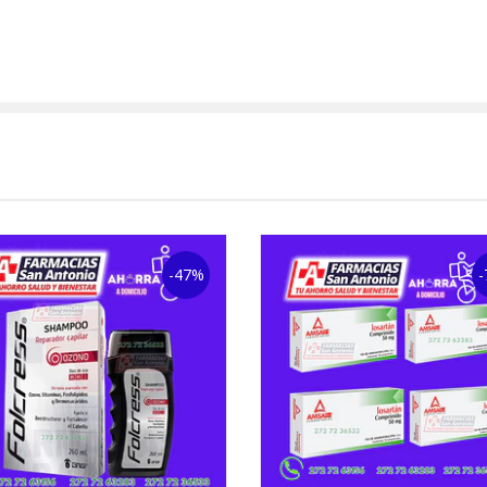
-47%
-