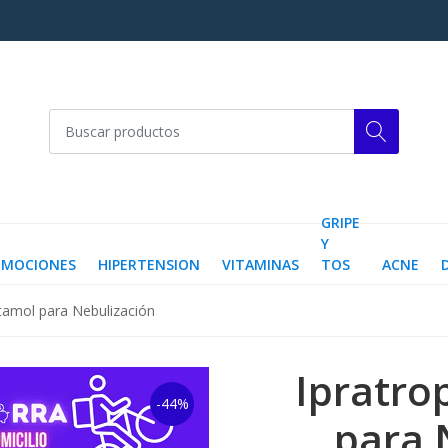
GRIPE
Y
OMOCIONES
HIPERTENSION
VITAMINAS
TOS
ACNE
utamol para Nebulización
Ipratro
-44%
para 