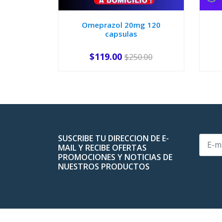
Omeprazol 20mg 120
capsulas
$119.00
$250.00
-
+
-
SUSCRIBE TU DIRECCION DE E-
MAIL Y RECIBE OFERTAS
PROMOCIONES Y NOTICIAS DE
NUESTROS PRODUCTOS