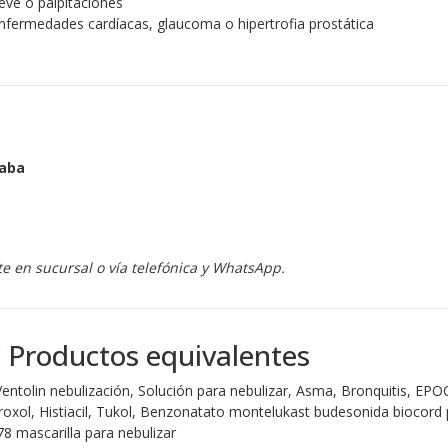
eve o palpitaciones
nfermedades cardíacas, glaucoma o hipertrofia prostática
zaba
e en sucursal o vía telefónica y WhatsApp.
/ Productos equivalentes
entolin nebulización, Solución para nebulizar, Asma, Bronquitis, EPO
xol, Histiacil, Tukol, Benzonatato montelukast budesonida biocor
 mascarilla para nebulizar