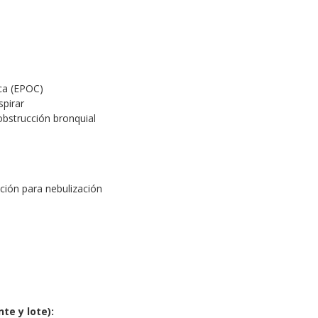
ca (EPOC)
spirar
obstrucción bronquial
ción para nebulización
te y lote):