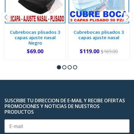
Cubrebocas plisados 3
Cubrebocas plisados 3
capas ajuste nasal
capas ajuste nasal
Negro
$69.00
$119.00
$169.00
-
+
-
+
SUSCRIBE TU DIRECCION DE E-MAIL Y RECIBE OFERTAS
PROMOCIONES Y NOTICIAS DE NUESTROS
PRODUCTOS