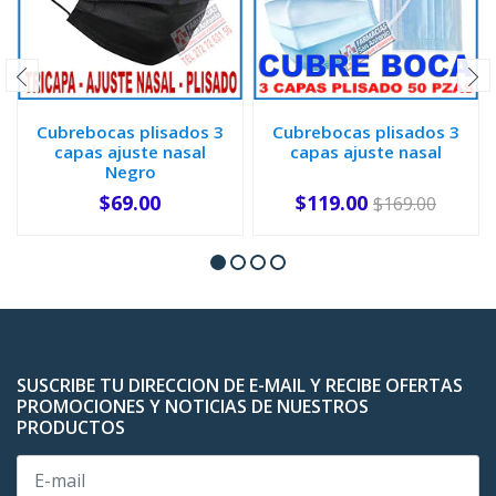
Cubrebocas plisados 3
Cubrebocas plisados 3
capas ajuste nasal
capas ajuste nasal
Negro
$69.00
$119.00
$169.00
-
+
-
+
SUSCRIBE TU DIRECCION DE E-MAIL Y RECIBE OFERTAS
PROMOCIONES Y NOTICIAS DE NUESTROS
PRODUCTOS