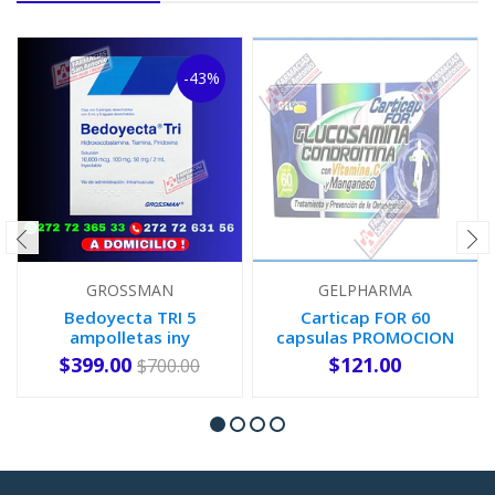
-43%
GROSSMAN
GELPHARMA
Bedoyecta TRI 5
Carticap FOR 60
ampolletas iny
capsulas PROMOCION
$399.00
$121.00
$700.00
AGOTADO
-
+