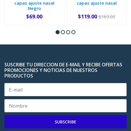
capas ajuste nasal
capas ajuste nasal
Negro
$69.00
$119.00
$169.00
-
+
-
+
SUSCRIBE TU DIRECCION DE E-MAIL Y RECIBE OFERTAS
PROMOCIONES Y NOTICIAS DE NUESTROS
PRODUCTOS
SUBSCRIBE