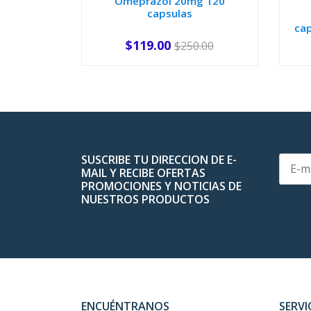
Omeprazol 20mg 120
capsulas
ca
$119.00
$250.00
-
+
-
SUSCRIBE TU DIRECCION DE E-
MAIL Y RECIBE OFERTAS
PROMOCIONES Y NOTICIAS DE
NUESTROS PRODUCTOS
ENCUÉNTRANOS
SERVI