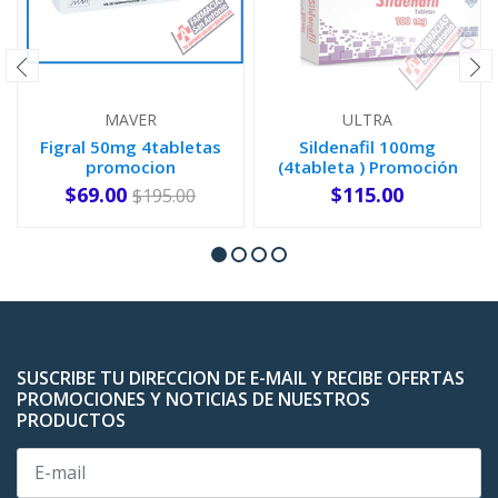
MAVER
ULTRA
Figral 50mg 4tabletas
Sildenafil 100mg
promocion
(4tableta ) Promoción
2 cajas ...
$69.00
$115.00
$195.00
AGOTADO
-
+
SUSCRIBE TU DIRECCION DE E-MAIL Y RECIBE OFERTAS
PROMOCIONES Y NOTICIAS DE NUESTROS
PRODUCTOS