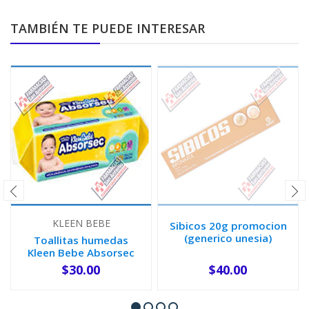
TAMBIÉN TE PUEDE INTERESAR
KLEEN BEBE
Sibicos 20g promocion
(generico unesia)
Toallitas humedas
Kleen Bebe Absorsec
120 toall...
$30.00
$40.00
AGOTADO
-
+