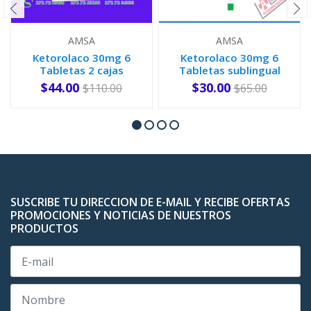
AMSA
AMSA
Ketorolaco 30mg 6
Ketorolaco 30mg 6
Tabletas 2 cajas
Tabletas sublingual
$44.00
$30.00
$110.00
$65.00
-
+
-
+
SUSCRIBE TU DIRECCION DE E-MAIL Y RECIBE OFERTAS
PROMOCIONES Y NOTICIAS DE NUESTROS
PRODUCTOS