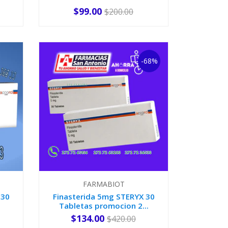
$99.00
$200.00
-
+
-68%
FARMABIOT
 30
Finasterida 5mg STERYX 30
Tabletas promocion 2...
$134.00
$420.00
-
+