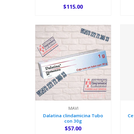
$115.00
-
+
-
MAVI
Dalatina clindamicina Tubo
Ce
con 30g
$57.00
-
+
-