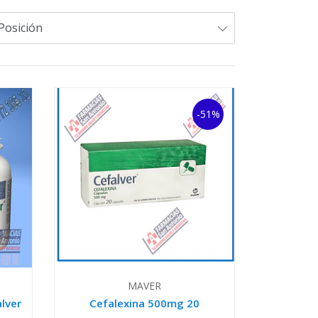
-51%
MAVER
alver
Cefalexina 500mg 20