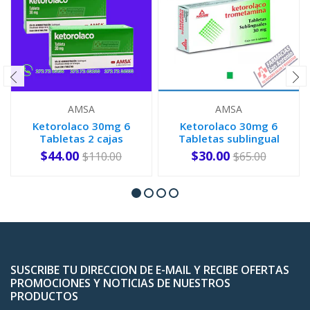
AMSA
AMSA
Ketorolaco 30mg 6
Ketorolaco 30mg 6
Tabletas 2 cajas
Tabletas sublingual
$44.00
$30.00
$110.00
$65.00
-
+
-
+
SUSCRIBE TU DIRECCION DE E-MAIL Y RECIBE OFERTAS
PROMOCIONES Y NOTICIAS DE NUESTROS
PRODUCTOS