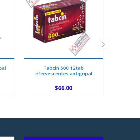
pal
Tabcin 500 12tab
Tabcin n
efervescentes antigripal
$66.00
-
+
-