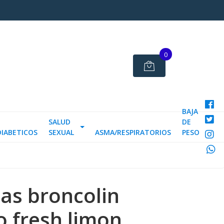
0
BAJA
SALUD
DE
DIABETICOS
SEXUAL
ASMA/RESPIRATORIOS
PESO
las broncolin
 fresh limon