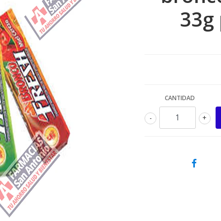
33g
CANTIDAD
-
+