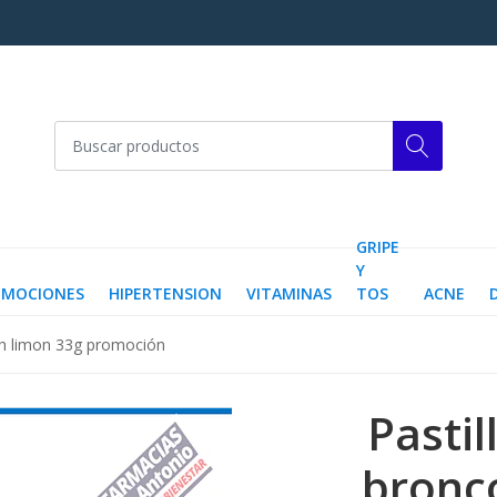
GRIPE
Y
OMOCIONES
HIPERTENSION
VITAMINAS
TOS
ACNE
esh limon 33g promoción
Pastil
bronco