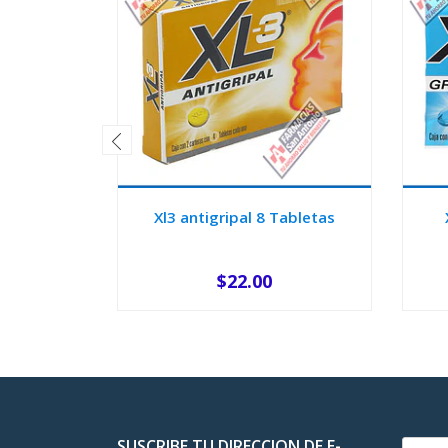
Xl3 antigripal 8 Tabletas
$22.00
-
+
-
SUSCRIBE TU DIRECCION DE E-