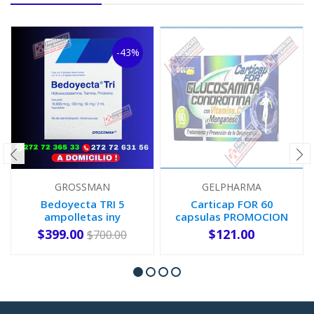
-43%
GROSSMAN
GELPHARMA
Bedoyecta TRI 5
Carticap FOR 60
ampolletas iny
capsulas PROMOCION
$399.00
$121.00
$700.00
AGOTADO
-
+