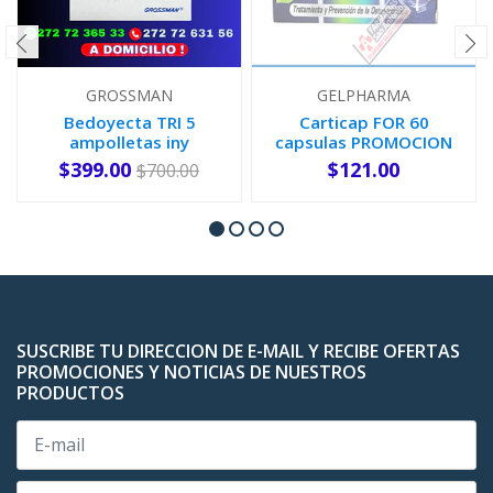
GROSSMAN
GELPHARMA
Bedoyecta TRI 5
Carticap FOR 60
ampolletas iny
capsulas PROMOCION
$399.00
$121.00
$700.00
AGOTADO
-
+
SUSCRIBE TU DIRECCION DE E-MAIL Y RECIBE OFERTAS
PROMOCIONES Y NOTICIAS DE NUESTROS
PRODUCTOS